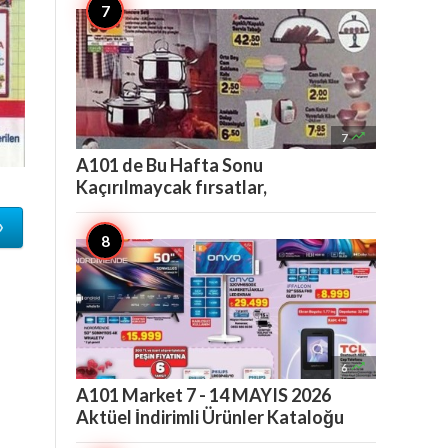

7
A101 de Bu Hafta Sonu
Kaçırılmaycak fırsatlar,
»

6
A101 Market 7 - 14 MAYIS 2026
Aktüel İndirimli Ürünler Kataloğu