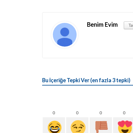
Benim Evim
Ta
Bu İçeriğe Tepki Ver (en fazla 3 tepki)
0
0
0
0