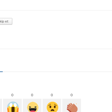
kip et
0
0
0
0