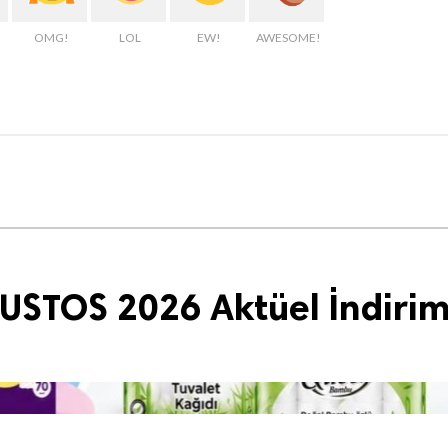
OMG!
LOL
EW!
AWESOME!
USTOS 2026 Aktüel İndirim