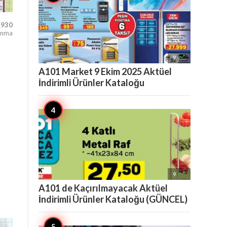
930
unma

9
A101 Market 9 Ekim 2025 Aktüel
İndirimli Ürünler Kataloğu

9
A101 de Kaçırılmayacak Aktüel
İndirimli Ürünler Kataloğu (GÜNCEL)