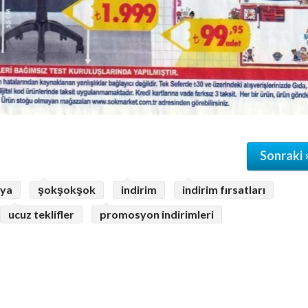
Sonraki 
ya
şokşokşok
indirim
indirim fırsatları
ucuz teklifler
promosyon indirimleri