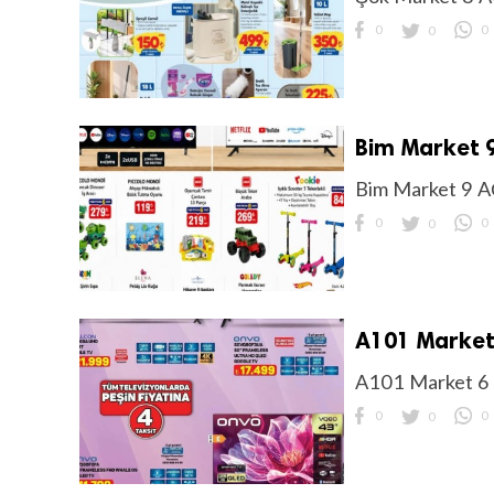
0
0
0
Bim Market 9
Bim Market 9 A
0
0
0
A101 Market 
A101 Market 6 
0
0
0