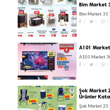
Bim Market 3
Bim Market 31 
0
0
0
A101 Market 
A101 Market 30
0
0
0
Şok Market 2
Ürünler Kat
Şok Market 25 