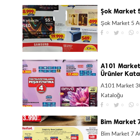
Şok Market 5
Şok Market 5 A
0
0
0
A101 Market
Ürünler Kat
A101 Market 30
Kataloğu
0
0
0
Bim Market 7
Bim Market 7 A