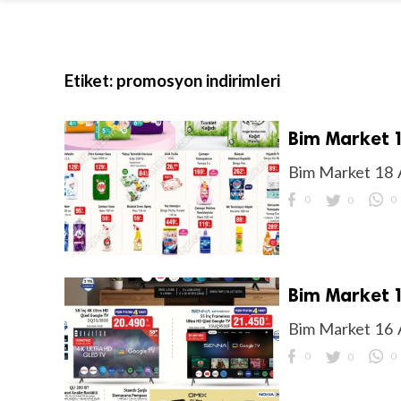
Etiket:
promosyon indirimleri
Bim Market 1
Bim Market 18 
0
0
0
Bim Market 1
Bim Market 16 
0
0
0
.