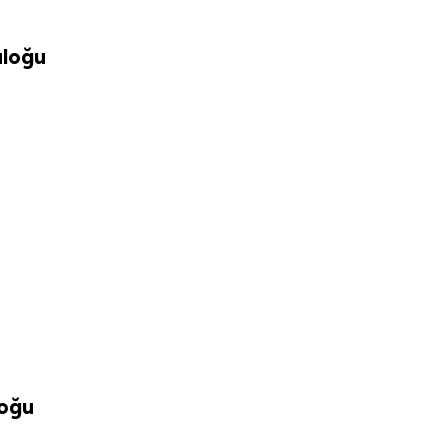
aloğu
loğu