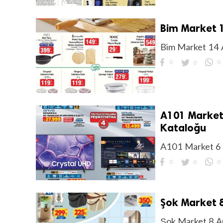
Bim Market 1
Bim Market 14 
0
0
0
A101 Market 
Kataloğu
A101 Market 6 
0
0
0
Şok Market 8
Şok Market 8 A