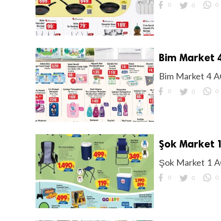
0
0
0
Bim Market 4
Bim Market 4 A
0
0
0
Şok Market 1
Şok Market 1 A
0
0
0