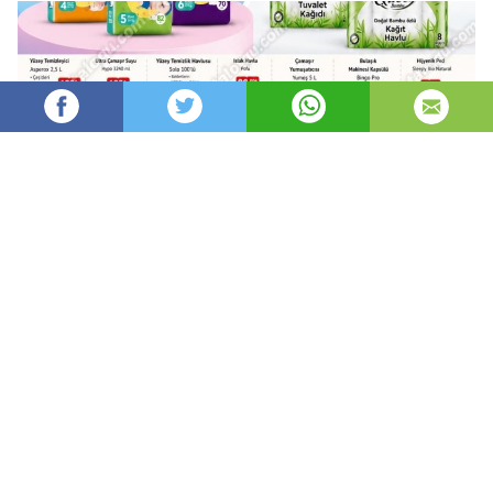
Benim Evim
88
Yönetici
okunma
4 gün önce
oluşturuldu.