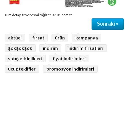
Tüm detaylar ve resmi bağlantı: a101.com.tr
Sonraki »
aktüel
fırsat
ürün
kampanya
şokşokşok
indirim
indirim fırsatları
satış etkinlikleri
fiyat indirimleri
ucuz teklifler
promosyon indirimleri