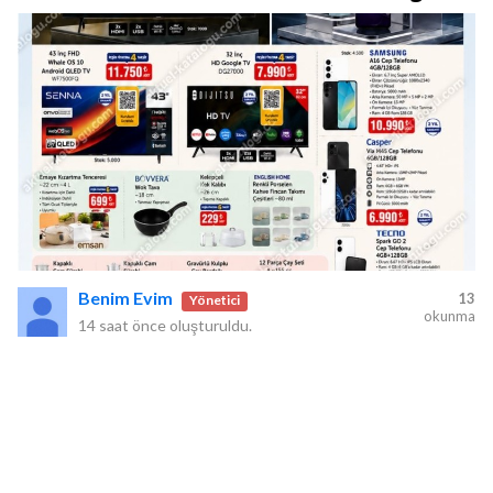
Benim Evim
13
Yönetici
okunma
14 saat önce
oluşturuldu.