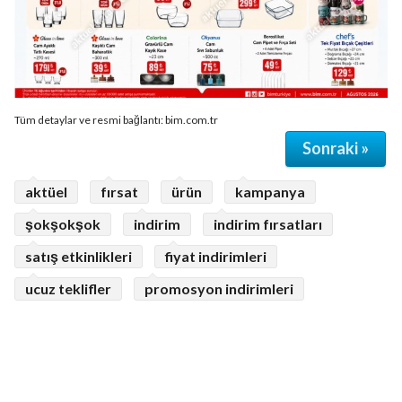
Tüm detaylar ve resmi bağlantı: bim.com.tr
Sonraki »
aktüel
fırsat
ürün
kampanya
şokşokşok
indirim
indirim fırsatları
satış etkinlikleri
fiyat indirimleri
ucuz teklifler
promosyon indirimleri