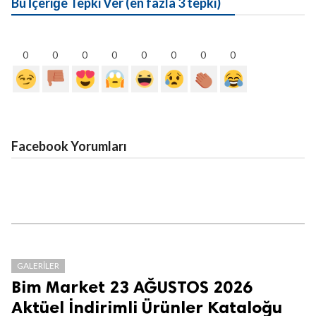
Bu İçeriğe Tepki Ver (en fazla 3 tepki)
0
0
0
0
0
0
0
0
Facebook Yorumları
GALERILER
Bim Market 23 AĞUSTOS 2026
Aktüel İndirimli Ürünler Kataloğu