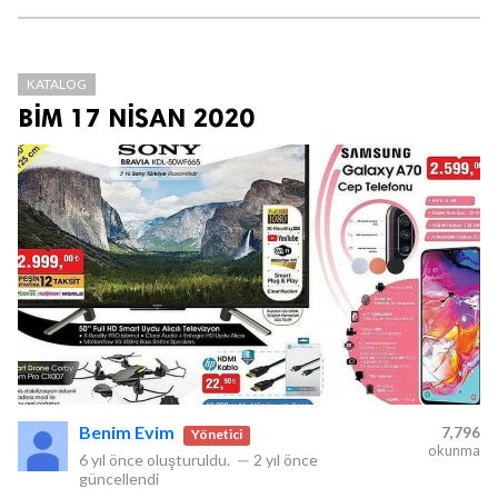
KATALOG
BİM 17 NİSAN 2020
Benim Evim
7,796
Yönetici
okunma
6 yıl önce
oluşturuldu.
—
2 yıl önce
güncellendi