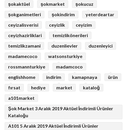
şokaktüel
şokmarket
şokucuz
şokganimetleri
şokindirim
yeterdeartar
ceyizalisverisi
ceyizlik
ceyizim
ceyizhazirliklari
temizlikönerileri
temizlikzamani
duzenlievler
duzenleyici
madamecoco
watsonsturkiye
rossmannturkiye
madamcoco
englishhome
indirim
kamapnaya
ürün
fırsat
hediye
market
kataloğ
a101market
Şok Market 3 Aralık 2019 Aktüel İndirimli Ürünler
Kataloğu
A101 5 Aralık 2019 Aktüel İndirimli Ürünler