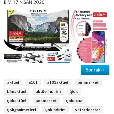
BİM 17 NİSAN 2020
Sonraki »
aktüel
a101
a101aktüel
bimmarket
bimaktuel
aktüelindirim
Şok
şokaktüel
şokmarket
şokucuz
şokganimetleri
şokindirim
yeterdeartar