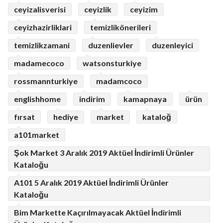
ceyizalisverisi
ceyizlik
ceyizim
ceyizhazirliklari
temizlikönerileri
temizlikzamani
duzenlievler
duzenleyici
madamecoco
watsonsturkiye
rossmannturkiye
madamcoco
englishhome
indirim
kamapnaya
ürün
fırsat
hediye
market
kataloğ
a101market
Şok Market 3 Aralık 2019 Aktüel İndirimli Ürünler
Kataloğu
A101 5 Aralık 2019 Aktüel İndirimli Ürünler
Kataloğu
Bim Markette Kaçırılmayacak Aktüel İndirimli