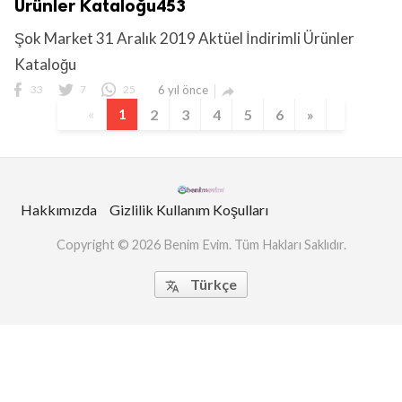
Ürünler Kataloğu453
Şok Market 31 Aralık 2019 Aktüel İndirimli Ürünler
Kataloğu
33
7
25
6 yıl önce

«
1
2
3
4
5
6
»
Hakkımızda
Gizlilik Kullanım Koşulları
Copyright © 2026 Benim Evim. Tüm Hakları Saklıdır.
Türkçe
