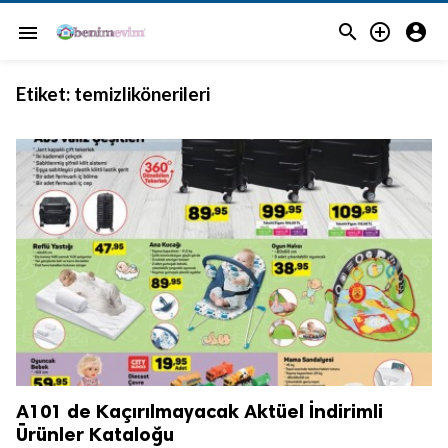



menu
Etiket:
temizlikönerileri
A101 de Kaçırılmayacak Aktüel İndirimli
Ürünler Kataloğu
.