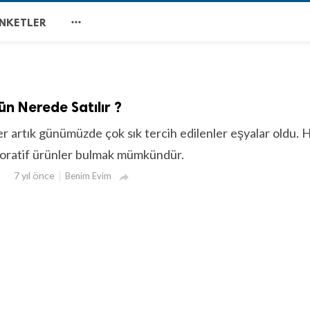

NKETLER
ün Nerede Satılır ?
r artık günümüzde çok sık tercih edilenler eşyalar oldu. 
oratif ürünler bulmak mümkündür.
7 yıl önce
Benim Evim
