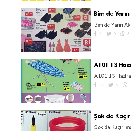
Bim de Yarın
Bim de Yarın Ak
1
0
3
A101 13 Hazi
A101 13 Hazira
17
6
Şok da Kaçır
Şok da Kaçırılm