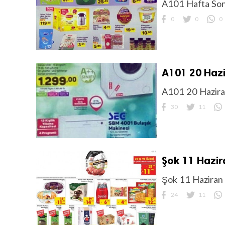
A101 Hafta Sonu
0
0
0
A101 20 Hazi
A101 20 Hazira
30
11
Şok 11 Hazir
Şok 11 Haziran 
24
11