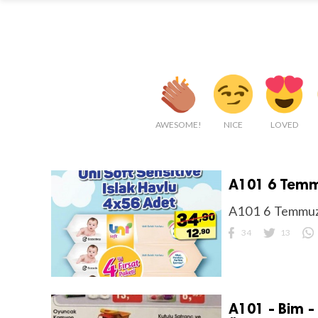
AWESOME!
NICE
LOVED
A101 6 Temmu
A101 6 Temmuz 
34
13
A101 - Bim -
.