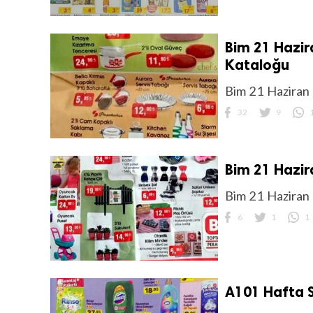
Bim 21 Hazir
Kataloğu
Bim 21 Haziran 
32
9
Bim 21 Hazir
Bim 21 Haziran 2
6
1
1
A101 Hafta S