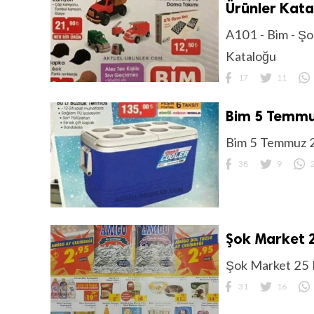
Ürünler Kat
A101 - Bim - Şo
Kataloğu
17
11
Bim 5 Temmu
Bim 5 Temmuz 2
38
9
Şok Market 2
Şok Market 25 H
31
16