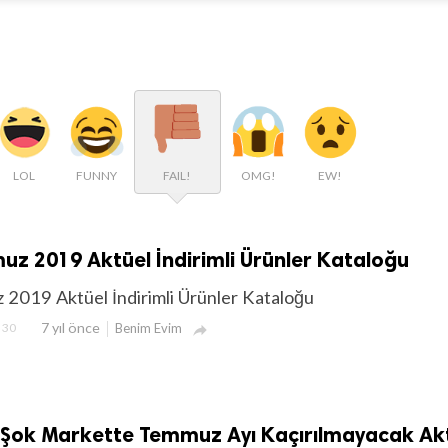
LOL
FUNNY
FAIL!
OMG!
EW!
z 2019 Aktüel İndirimli Ürünler Kataloğu
2019 Aktüel İndirimli Ürünler Kataloğu
7 yıl önce
30
Benim Evim

 Şok Markette Temmuz Ayı Kaçırılmayacak Ak