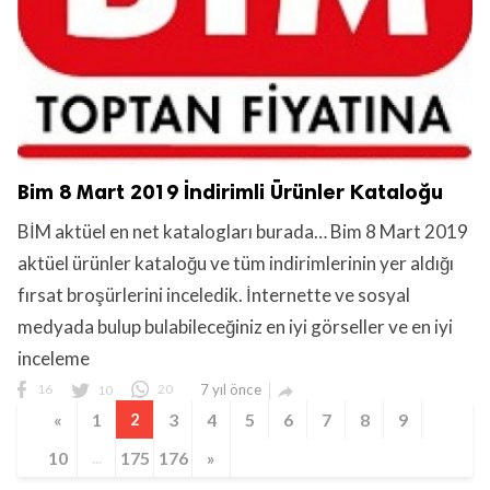
Bim 8 Mart 2019 İndirimli Ürünler Kataloğu
BİM aktüel en net katalogları burada… Bim 8 Mart 2019
aktüel ürünler kataloğu ve tüm indirimlerinin yer aldığı
fırsat broşürlerini inceledik. İnternette ve sosyal
medyada bulup bulabileceğiniz en iyi görseller ve en iyi
inceleme
16
10
20
7 yıl önce

«
1
2
3
4
5
6
7
8
9
10
...
175
176
»