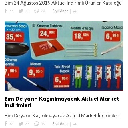
Bim 24 Ağustos 2019 Aktüel İndirimli Ürünler Kataloğu
55
18
63
6 yıl önce

Bim De yarın Kaçırılmayacak Aktüel Market
İndirimleri
Bim De yarın Kaçırılmayacak Aktüel Market İndirimleri
63
36
59
6 yıl önce
